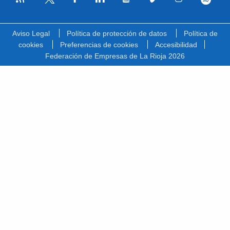
Facebook
Linkedin
Youtube
Vimeo
Instagram
Spotify
Twitter
Aviso Legal
Política de protección de datos
Política de
cookies
Preferencias de cookies
Accesibilidad
Federación de Empresas de La Rioja 2026