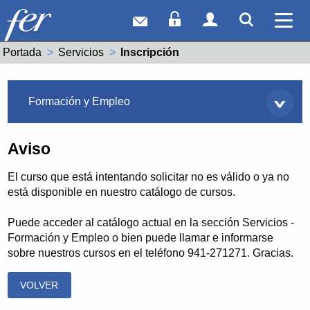
Correo web
Acceso Socios
Acceso Usuar
Mostrar
Ver 
Portada
Servicios
Actual:
Inscripción
Servicios
Formación y Empleo
Aviso
El curso que está intentando solicitar no es válido o ya no
está disponible en nuestro catálogo de cursos.
Puede acceder al catálogo actual en la sección Servicios -
Formación y Empleo o bien puede llamar e informarse
sobre nuestros cursos en el teléfono 941-271271. Gracias.
VOLVER