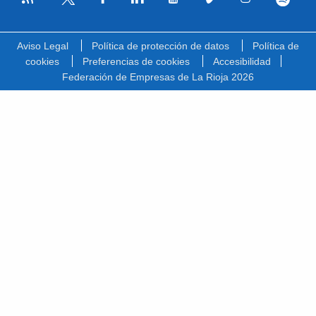
Facebook
Linkedin
Youtube
Vimeo
Instagram
Spotify
Twitter
Aviso Legal
Política de protección de datos
Política de
cookies
Preferencias de cookies
Accesibilidad
Federación de Empresas de La Rioja 2026