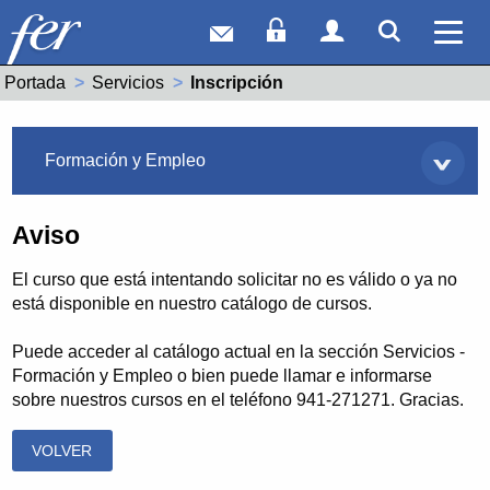
Correo web
Acceso Socios
Acceso Usuar
Mostrar
Ver 
Portada
Servicios
Actual:
Inscripción
Servicios
Formación y Empleo
Aviso
El curso que está intentando solicitar no es válido o ya no
está disponible en nuestro catálogo de cursos.
Puede acceder al catálogo actual en la sección Servicios -
Formación y Empleo o bien puede llamar e informarse
sobre nuestros cursos en el teléfono 941-271271. Gracias.
VOLVER