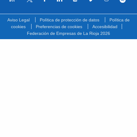
Facebook
Linkedin
Youtube
Vimeo
Instagram
Spotify
Twitter
Aviso Legal
Política de protección de datos
Política de
cookies
Preferencias de cookies
Accesibilidad
Federación de Empresas de La Rioja 2026