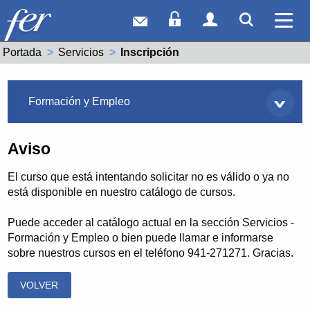
Correo web
Acceso Socios
Acceso Usuar
Mostrar
Ver 
Portada
Servicios
Actual:
Inscripción
Servicios
Formación y Empleo
Aviso
El curso que está intentando solicitar no es válido o ya no
está disponible en nuestro catálogo de cursos.
Puede acceder al catálogo actual en la sección Servicios -
Formación y Empleo o bien puede llamar e informarse
sobre nuestros cursos en el teléfono 941-271271. Gracias.
VOLVER