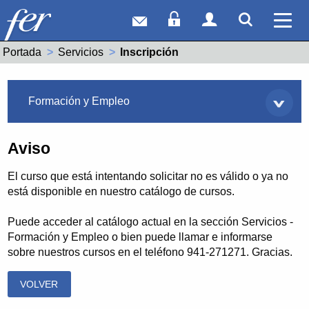
Correo web
Acceso Socios
Acceso Usuar
Mostrar
Ver 
Portada
Servicios
Actual:
Inscripción
Servicios
Formación y Empleo
Aviso
El curso que está intentando solicitar no es válido o ya no
está disponible en nuestro catálogo de cursos.
Puede acceder al catálogo actual en la sección Servicios -
Formación y Empleo o bien puede llamar e informarse
sobre nuestros cursos en el teléfono 941-271271. Gracias.
VOLVER