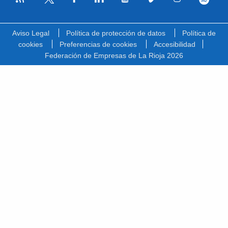
Facebook
Linkedin
Youtube
Vimeo
Instagram
Spotify
Twitter
Aviso Legal
Política de protección de datos
Política de
cookies
Preferencias de cookies
Accesibilidad
Federación de Empresas de La Rioja 2026