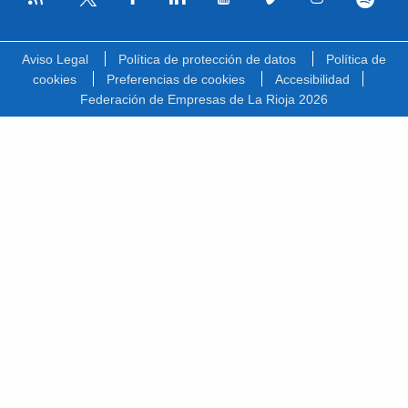
Facebook
Linkedin
Youtube
Vimeo
Instagram
Spotify
Twitter
Aviso Legal
Política de protección de datos
Política de
cookies
Preferencias de cookies
Accesibilidad
Federación de Empresas de La Rioja 2026