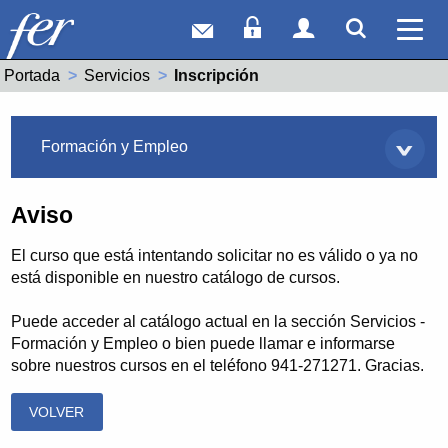
Correo web
Acceso Socios
Acceso Usuar
Mostrar
Ver 
Portada
Servicios
Actual:
Inscripción
Servicios
Formación y Empleo
Aviso
El curso que está intentando solicitar no es válido o ya no
está disponible en nuestro catálogo de cursos.
Puede acceder al catálogo actual en la sección Servicios -
Formación y Empleo o bien puede llamar e informarse
sobre nuestros cursos en el teléfono 941-271271. Gracias.
VOLVER