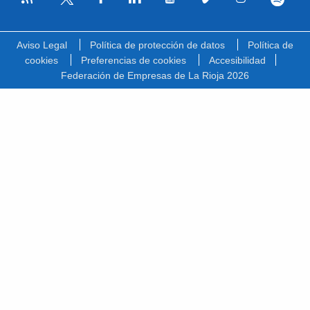
Facebook
Linkedin
Youtube
Vimeo
Instagram
Spotify
Twitter
Aviso Legal
Política de protección de datos
Política de
cookies
Preferencias de cookies
Accesibilidad
Federación de Empresas de La Rioja 2026