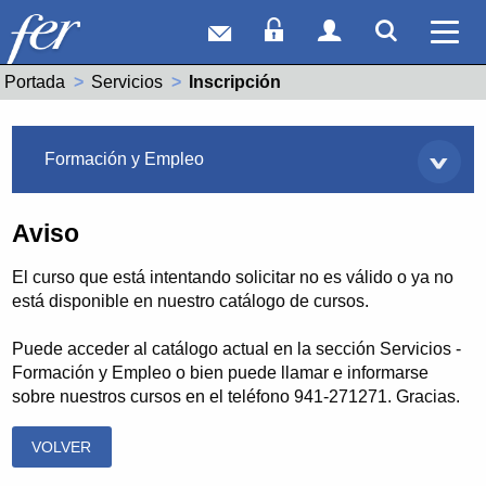
Correo web
Acceso Socios
Acceso Usuar
Mostrar
Ver 
Portada
Servicios
Actual:
Inscripción
Servicios
Formación y Empleo
Aviso
El curso que está intentando solicitar no es válido o ya no
está disponible en nuestro catálogo de cursos.
Puede acceder al catálogo actual en la sección Servicios -
Formación y Empleo o bien puede llamar e informarse
sobre nuestros cursos en el teléfono 941-271271. Gracias.
VOLVER