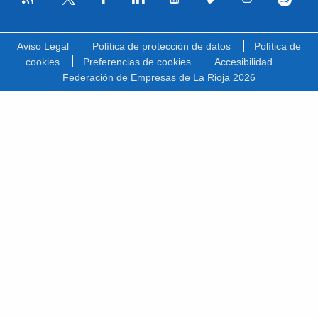
Facebook
Linkedin
Youtube
Vimeo
Instagram
Spotify
Twitter
Aviso Legal
Política de protección de datos
Política de
cookies
Preferencias de cookies
Accesibilidad
Federación de Empresas de La Rioja 2026