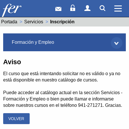
Correo web
Acceso Socios
Acceso Usuar
Mostrar
Ver 
Portada
Servicios
Actual:
Inscripción
Servicios
Formación y Empleo
Aviso
El curso que está intentando solicitar no es válido o ya no
está disponible en nuestro catálogo de cursos.
Puede acceder al catálogo actual en la sección Servicios -
Formación y Empleo o bien puede llamar e informarse
sobre nuestros cursos en el teléfono 941-271271. Gracias.
VOLVER