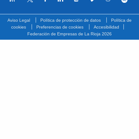
Facebook
Linkedin
Youtube
Vimeo
Instagram
Spotify
Twitter
Aviso Legal
Política de protección de datos
Política de
cookies
Preferencias de cookies
Accesibilidad
Federación de Empresas de La Rioja 2026