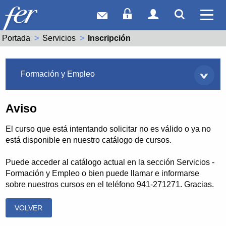
Correo web
Acceso Socios
Acceso Usuar
Mostrar
Ver 
Portada
Servicios
Actual:
Inscripción
Servicios
Formación y Empleo
Aviso
El curso que está intentando solicitar no es válido o ya no
está disponible en nuestro catálogo de cursos.
Puede acceder al catálogo actual en la sección Servicios -
Formación y Empleo o bien puede llamar e informarse
sobre nuestros cursos en el teléfono 941-271271. Gracias.
VOLVER