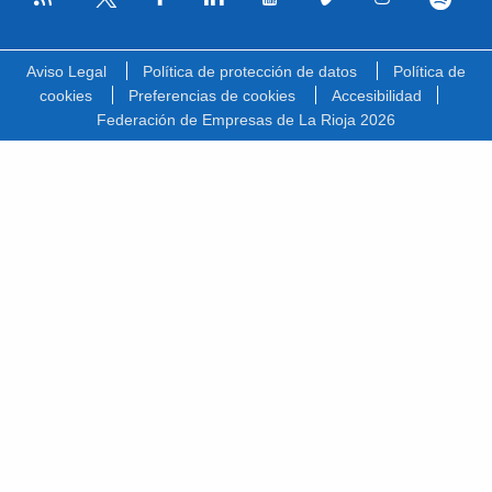
Facebook
Linkedin
Youtube
Vimeo
Instagram
Spotify
Twitter
Aviso Legal
Política de protección de datos
Política de
cookies
Preferencias de cookies
Accesibilidad
Federación de Empresas de La Rioja 2026