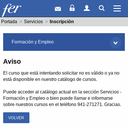
Correo web
Acceso Socios
Acceso Usuar
Mostrar
Ver 
Portada
Servicios
Actual:
Inscripción
Servicios
Formación y Empleo
Aviso
El curso que está intentando solicitar no es válido o ya no
está disponible en nuestro catálogo de cursos.
Puede acceder al catálogo actual en la sección Servicios -
Formación y Empleo o bien puede llamar e informarse
sobre nuestros cursos en el teléfono 941-271271. Gracias.
VOLVER