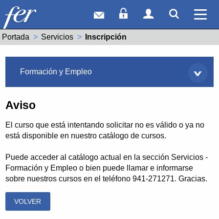
Correo web
Acceso Socios
Acceso Usuar
Mostrar
Ver 
Portada
Servicios
Actual:
Inscripción
Servicios
Formación y Empleo
Aviso
El curso que está intentando solicitar no es válido o ya no
está disponible en nuestro catálogo de cursos.
Puede acceder al catálogo actual en la sección Servicios -
Formación y Empleo o bien puede llamar e informarse
sobre nuestros cursos en el teléfono 941-271271. Gracias.
VOLVER