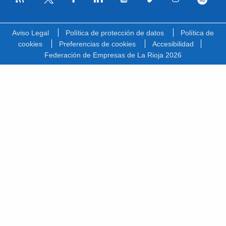
Facebook
Linkedin
Youtube
Vimeo
Instagram
Spotify
Twitter
Aviso Legal
Política de protección de datos
Política de
cookies
Preferencias de cookies
Accesibilidad
Federación de Empresas de La Rioja 2026