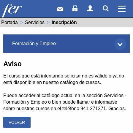
Correo web
Acceso Socios
Acceso Usuar
Mostrar
Ver 
Portada
Servicios
Actual:
Inscripción
Servicios
Formación y Empleo
Aviso
El curso que está intentando solicitar no es válido o ya no
está disponible en nuestro catálogo de cursos.
Puede acceder al catálogo actual en la sección Servicios -
Formación y Empleo o bien puede llamar e informarse
sobre nuestros cursos en el teléfono 941-271271. Gracias.
VOLVER