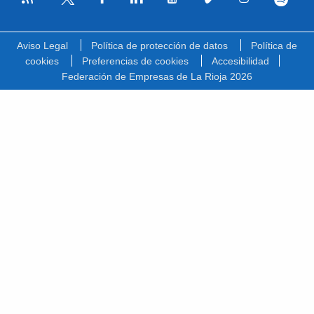
Facebook
Linkedin
Youtube
Vimeo
Instagram
Spotify
Twitter
Aviso Legal
Política de protección de datos
Política de
cookies
Preferencias de cookies
Accesibilidad
Federación de Empresas de La Rioja 2026