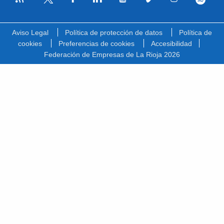
Facebook
Linkedin
Youtube
Vimeo
Instagram
Spotify
Twitter
Aviso Legal
Política de protección de datos
Política de
cookies
Preferencias de cookies
Accesibilidad
Federación de Empresas de La Rioja 2026