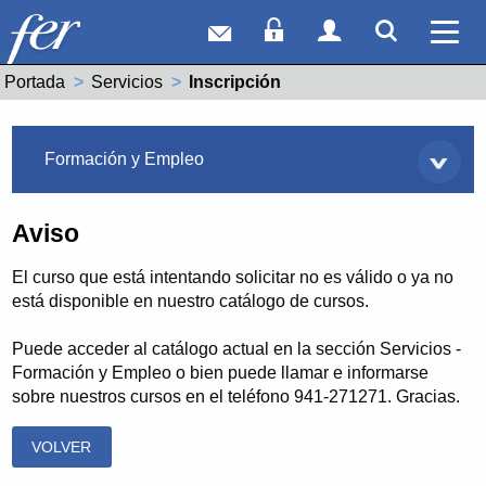
Correo web
Acceso Socios
Acceso Usuar
Mostrar
Ver 
Portada
Servicios
Actual:
Inscripción
Servicios
Formación y Empleo
Aviso
El curso que está intentando solicitar no es válido o ya no
está disponible en nuestro catálogo de cursos.
Puede acceder al catálogo actual en la sección Servicios -
Formación y Empleo o bien puede llamar e informarse
sobre nuestros cursos en el teléfono 941-271271. Gracias.
VOLVER