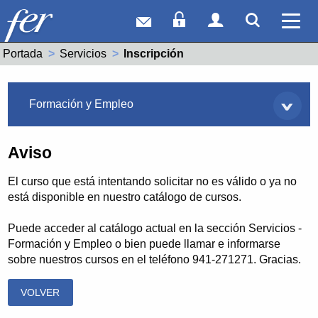
Correo web
Acceso Socios
Acceso Usuar
Mostrar
Ver 
Portada
Servicios
Actual:
Inscripción
Servicios
Formación y Empleo
Aviso
El curso que está intentando solicitar no es válido o ya no
está disponible en nuestro catálogo de cursos.
Puede acceder al catálogo actual en la sección Servicios -
Formación y Empleo o bien puede llamar e informarse
sobre nuestros cursos en el teléfono 941-271271. Gracias.
VOLVER