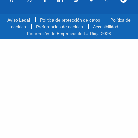
Facebook
Linkedin
Youtube
Vimeo
Instagram
Spotify
Twitter
Aviso Legal
Política de protección de datos
Política de
cookies
Preferencias de cookies
Accesibilidad
Federación de Empresas de La Rioja 2026