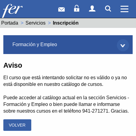
Correo web
Acceso Socios
Acceso Usuar
Mostrar
Ver 
Portada
Servicios
Actual:
Inscripción
Servicios
Formación y Empleo
Aviso
El curso que está intentando solicitar no es válido o ya no
está disponible en nuestro catálogo de cursos.
Puede acceder al catálogo actual en la sección Servicios -
Formación y Empleo o bien puede llamar e informarse
sobre nuestros cursos en el teléfono 941-271271. Gracias.
VOLVER