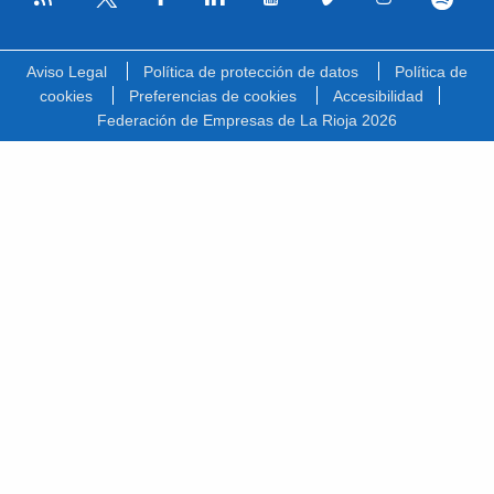
Facebook
Linkedin
Youtube
Vimeo
Instagram
Spotify
Twitter
Aviso Legal
Política de protección de datos
Política de
cookies
Preferencias de cookies
Accesibilidad
Federación de Empresas de La Rioja 2026