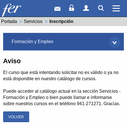
Correo web
Acceso Socios
Acceso Usuar
Mostrar
Ver 
Portada
Servicios
Actual:
Inscripción
Servicios
Formación y Empleo
Aviso
El curso que está intentando solicitar no es válido o ya no
está disponible en nuestro catálogo de cursos.
Puede acceder al catálogo actual en la sección Servicios -
Formación y Empleo o bien puede llamar e informarse
sobre nuestros cursos en el teléfono 941-271271. Gracias.
VOLVER