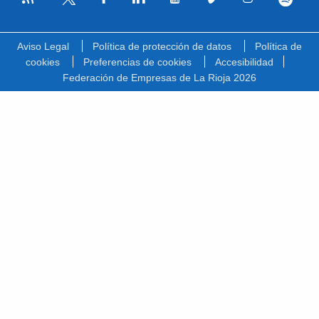
Facebook
Linkedin
Youtube
Vimeo
Instagram
Spotify
Twitter
Aviso Legal
Política de protección de datos
Política de
cookies
Preferencias de cookies
Accesibilidad
Federación de Empresas de La Rioja 2026