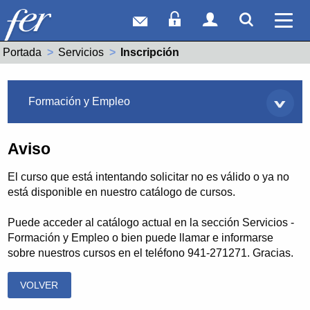
Correo web
Acceso Socios
Acceso Usuar
Mostrar
Ver 
Portada
Servicios
Actual:
Inscripción
Servicios
Formación y Empleo
Aviso
El curso que está intentando solicitar no es válido o ya no
está disponible en nuestro catálogo de cursos.
Puede acceder al catálogo actual en la sección Servicios -
Formación y Empleo o bien puede llamar e informarse
sobre nuestros cursos en el teléfono 941-271271. Gracias.
VOLVER