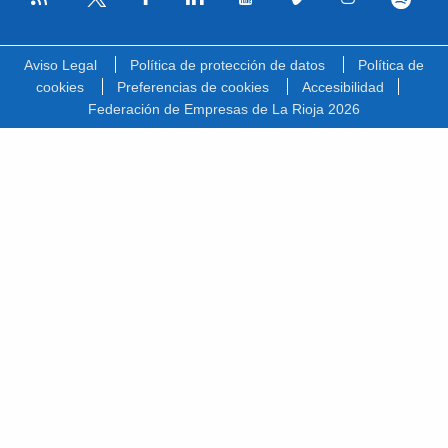
Facebook
Linkedin
Youtube
Vimeo
Instagram
Spotify
Twitter
Aviso Legal
Política de protección de datos
Política de
cookies
Preferencias de cookies
Accesibilidad
Federación de Empresas de La Rioja 2026