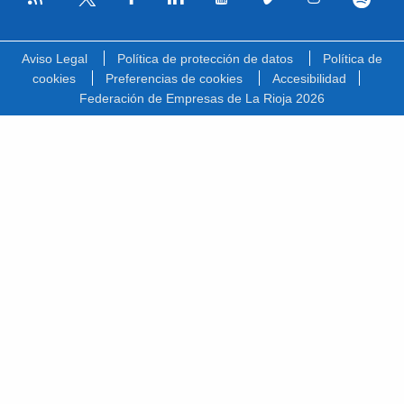
Facebook
Linkedin
Youtube
Vimeo
Instagram
Spotify
Twitter
Aviso Legal
Política de protección de datos
Política de
cookies
Preferencias de cookies
Accesibilidad
Federación de Empresas de La Rioja 2026