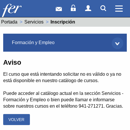
Correo web
Acceso Socios
Acceso Usuar
Mostrar
Ver 
Portada
Servicios
Actual:
Inscripción
Servicios
Formación y Empleo
Aviso
El curso que está intentando solicitar no es válido o ya no
está disponible en nuestro catálogo de cursos.
Puede acceder al catálogo actual en la sección Servicios -
Formación y Empleo o bien puede llamar e informarse
sobre nuestros cursos en el teléfono 941-271271. Gracias.
VOLVER