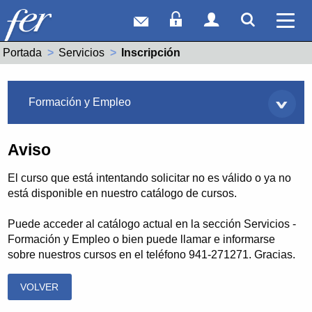
Correo web
Acceso Socios
Acceso Usuar
Mostrar
Ver 
Portada
Servicios
Actual:
Inscripción
Servicios
Formación y Empleo
Aviso
El curso que está intentando solicitar no es válido o ya no
está disponible en nuestro catálogo de cursos.
Puede acceder al catálogo actual en la sección Servicios -
Formación y Empleo o bien puede llamar e informarse
sobre nuestros cursos en el teléfono 941-271271. Gracias.
VOLVER