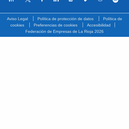
Facebook
Linkedin
Youtube
Vimeo
Instagram
Spotify
Twitter
Aviso Legal
Política de protección de datos
Política de
cookies
Preferencias de cookies
Accesibilidad
Federación de Empresas de La Rioja 2026