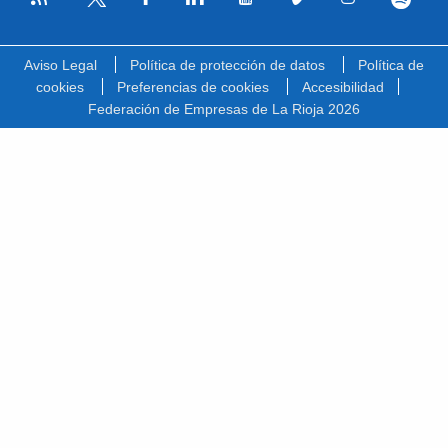
Facebook
Linkedin
Youtube
Vimeo
Instagram
Spotify
Twitter
Aviso Legal
Política de protección de datos
Política de
cookies
Preferencias de cookies
Accesibilidad
Federación de Empresas de La Rioja 2026