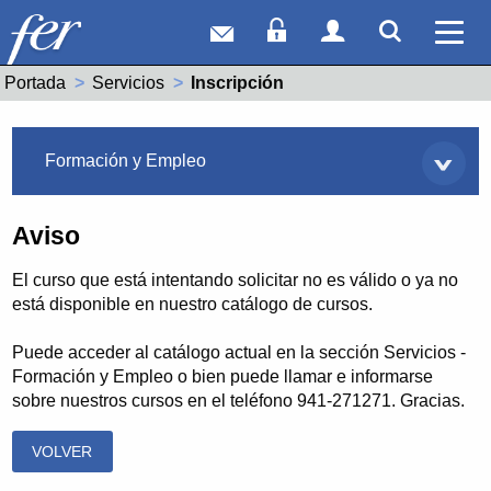
Correo web
Acceso Socios
Acceso Usuar
Mostrar
Ver 
Portada
Servicios
Actual:
Inscripción
Servicios
Formación y Empleo
Aviso
El curso que está intentando solicitar no es válido o ya no
está disponible en nuestro catálogo de cursos.
Puede acceder al catálogo actual en la sección Servicios -
Formación y Empleo o bien puede llamar e informarse
sobre nuestros cursos en el teléfono 941-271271. Gracias.
VOLVER