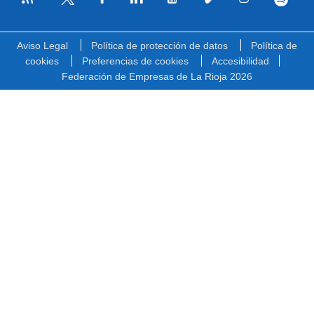
Facebook
Linkedin
Youtube
Vimeo
Instagram
Spotify
Twitter
Aviso Legal
Política de protección de datos
Política de
cookies
Preferencias de cookies
Accesibilidad
Federación de Empresas de La Rioja 2026