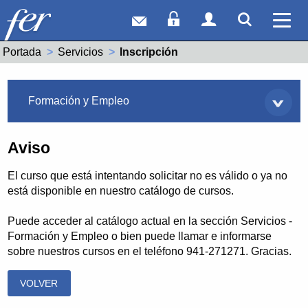
Correo web
Acceso Socios
Acceso Usuar
Mostrar
Ver 
Portada
Servicios
Actual:
Inscripción
Servicios
Formación y Empleo
Aviso
El curso que está intentando solicitar no es válido o ya no
está disponible en nuestro catálogo de cursos.
Puede acceder al catálogo actual en la sección Servicios -
Formación y Empleo o bien puede llamar e informarse
sobre nuestros cursos en el teléfono 941-271271. Gracias.
VOLVER