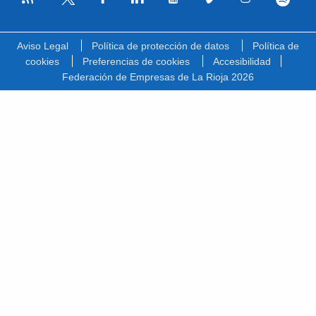
Facebook
Linkedin
Youtube
Vimeo
Instagram
Spotify
Twitter
Aviso Legal
Política de protección de datos
Política de
cookies
Preferencias de cookies
Accesibilidad
Federación de Empresas de La Rioja 2026