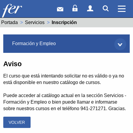
Correo web
Acceso Socios
Acceso Usuar
Mostrar
Ver 
Portada
Servicios
Actual:
Inscripción
Servicios
Formación y Empleo
Aviso
El curso que está intentando solicitar no es válido o ya no
está disponible en nuestro catálogo de cursos.
Puede acceder al catálogo actual en la sección Servicios -
Formación y Empleo o bien puede llamar e informarse
sobre nuestros cursos en el teléfono 941-271271. Gracias.
VOLVER