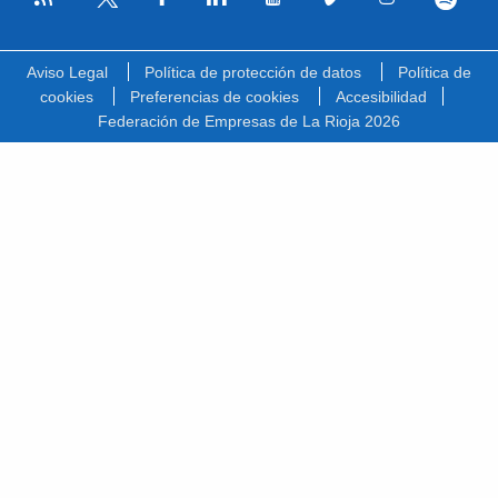
Facebook
Linkedin
Youtube
Vimeo
Instagram
Spotify
Twitter
Aviso Legal
Política de protección de datos
Política de
cookies
Preferencias de cookies
Accesibilidad
Federación de Empresas de La Rioja 2026