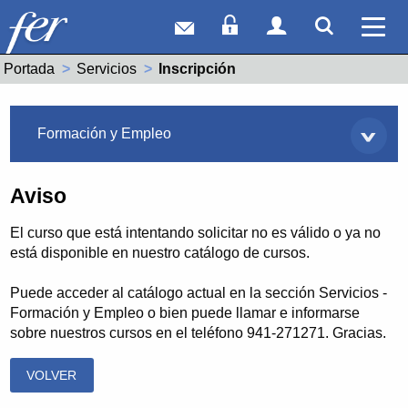
Correo web
Acceso Socios
Acceso Usuar
Mostrar
Ver 
Portada
Servicios
Actual:
Inscripción
Servicios
Formación y Empleo
Aviso
El curso que está intentando solicitar no es válido o ya no
está disponible en nuestro catálogo de cursos.
Puede acceder al catálogo actual en la sección Servicios -
Formación y Empleo o bien puede llamar e informarse
sobre nuestros cursos en el teléfono 941-271271. Gracias.
VOLVER