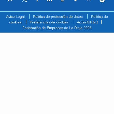
Facebook
Linkedin
Youtube
Vimeo
Instagram
Spotify
Twitter
Aviso Legal
Política de protección de datos
Política de
cookies
Preferencias de cookies
Accesibilidad
Federación de Empresas de La Rioja 2026