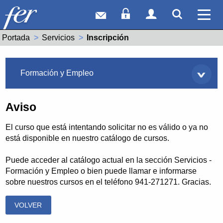
Correo web
Acceso Socios
Acceso Usuar
Mostrar
Ver 
Portada
Servicios
Actual:
Inscripción
Servicios
Formación y Empleo
Aviso
El curso que está intentando solicitar no es válido o ya no
está disponible en nuestro catálogo de cursos.
Puede acceder al catálogo actual en la sección Servicios -
Formación y Empleo o bien puede llamar e informarse
sobre nuestros cursos en el teléfono 941-271271. Gracias.
VOLVER