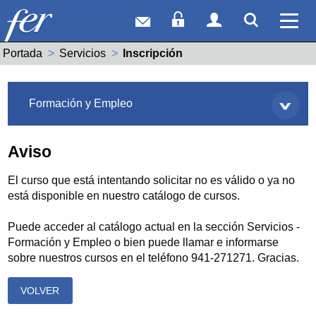
Correo web
Acceso Socios
Acceso Usuar
Mostrar
Ver 
Portada
Servicios
Actual:
Inscripción
Servicios
Formación y Empleo
Aviso
El curso que está intentando solicitar no es válido o ya no
está disponible en nuestro catálogo de cursos.
Puede acceder al catálogo actual en la sección Servicios -
Formación y Empleo o bien puede llamar e informarse
sobre nuestros cursos en el teléfono 941-271271. Gracias.
VOLVER