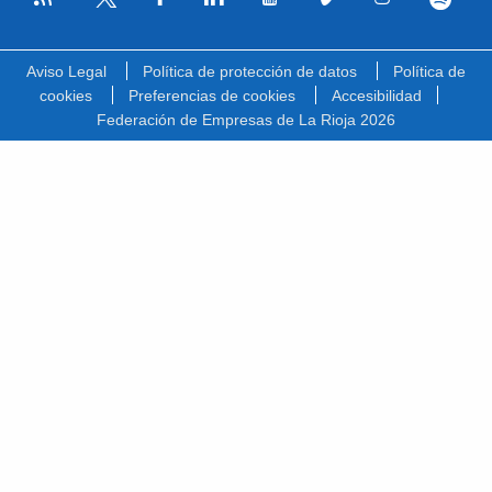
Facebook
Linkedin
Youtube
Vimeo
Instagram
Spotify
Twitter
Aviso Legal
Política de protección de datos
Política de
cookies
Preferencias de cookies
Accesibilidad
Federación de Empresas de La Rioja 2026