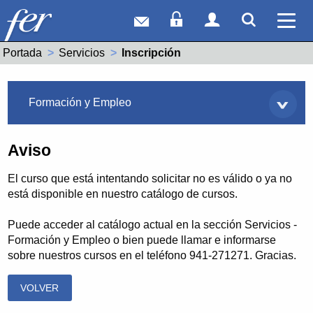
Correo web
Acceso Socios
Acceso Usuar
Mostrar
Ver 
Portada
Servicios
Actual:
Inscripción
Servicios
Formación y Empleo
Aviso
El curso que está intentando solicitar no es válido o ya no
está disponible en nuestro catálogo de cursos.
Puede acceder al catálogo actual en la sección Servicios -
Formación y Empleo o bien puede llamar e informarse
sobre nuestros cursos en el teléfono 941-271271. Gracias.
VOLVER