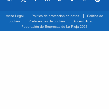
Facebook
Linkedin
Youtube
Vimeo
Instagram
Spotify
Twitter
Aviso Legal
Política de protección de datos
Política de
cookies
Preferencias de cookies
Accesibilidad
Federación de Empresas de La Rioja 2026