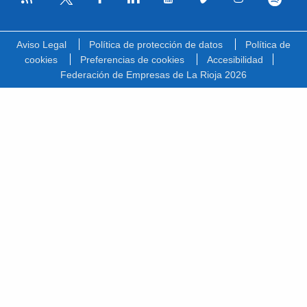
Facebook
Linkedin
Youtube
Vimeo
Instagram
Spotify
Twitter
Aviso Legal
Política de protección de datos
Política de
cookies
Preferencias de cookies
Accesibilidad
Federación de Empresas de La Rioja 2026