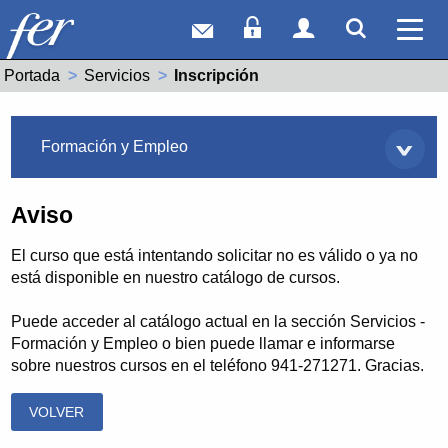
Correo web
Acceso Socios
Acceso Usuar
Mostrar
Ver 
Portada
Servicios
Actual:
Inscripción
Servicios
Formación y Empleo
Aviso
El curso que está intentando solicitar no es válido o ya no
está disponible en nuestro catálogo de cursos.
Puede acceder al catálogo actual en la sección Servicios -
Formación y Empleo o bien puede llamar e informarse
sobre nuestros cursos en el teléfono 941-271271. Gracias.
VOLVER