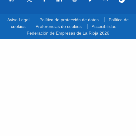
Facebook
Linkedin
Youtube
Vimeo
Instagram
Spotify
Twitter
Aviso Legal
Política de protección de datos
Política de
cookies
Preferencias de cookies
Accesibilidad
Federación de Empresas de La Rioja 2026