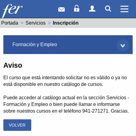
Correo web
Acceso Socios
Acceso Usuar
Mostrar
Ver 
Portada
Servicios
Actual:
Inscripción
Servicios
Formación y Empleo
Aviso
El curso que está intentando solicitar no es válido o ya no
está disponible en nuestro catálogo de cursos.
Puede acceder al catálogo actual en la sección Servicios -
Formación y Empleo o bien puede llamar e informarse
sobre nuestros cursos en el teléfono 941-271271. Gracias.
VOLVER