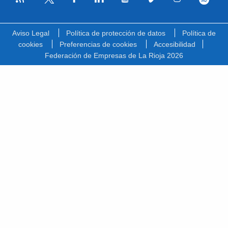
Facebook
Linkedin
Youtube
Vimeo
Instagram
Spotify
Twitter
Aviso Legal
Política de protección de datos
Política de
cookies
Preferencias de cookies
Accesibilidad
Federación de Empresas de La Rioja 2026