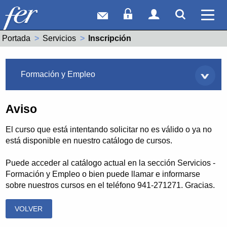
Correo web
Acceso Socios
Acceso Usuar
Mostrar
Ver 
Portada
Servicios
Actual:
Inscripción
Servicios
Formación y Empleo
Aviso
El curso que está intentando solicitar no es válido o ya no
está disponible en nuestro catálogo de cursos.
Puede acceder al catálogo actual en la sección Servicios -
Formación y Empleo o bien puede llamar e informarse
sobre nuestros cursos en el teléfono 941-271271. Gracias.
VOLVER