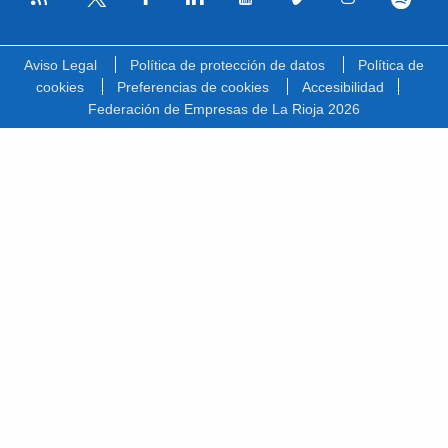
Facebook
Linkedin
Youtube
Vimeo
Instagram
Spotify
Twitter
Aviso Legal
Política de protección de datos
Política de
cookies
Preferencias de cookies
Accesibilidad
Federación de Empresas de La Rioja 2026