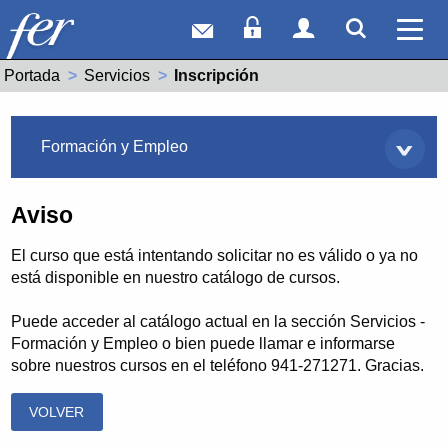
Correo web
Acceso Socios
Acceso Usuar
Mostrar
Ver 
Portada
Servicios
Actual:
Inscripción
Servicios
Formación y Empleo
Aviso
El curso que está intentando solicitar no es válido o ya no
está disponible en nuestro catálogo de cursos.
Puede acceder al catálogo actual en la sección Servicios -
Formación y Empleo o bien puede llamar e informarse
sobre nuestros cursos en el teléfono 941-271271. Gracias.
VOLVER