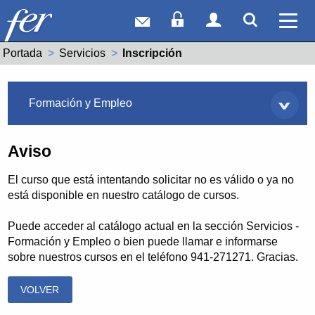
Correo web
Acceso Socios
Acceso Usuar
Mostrar
Ver 
Portada
Servicios
Actual:
Inscripción
Servicios
Formación y Empleo
Aviso
El curso que está intentando solicitar no es válido o ya no
está disponible en nuestro catálogo de cursos.
Puede acceder al catálogo actual en la sección Servicios -
Formación y Empleo o bien puede llamar e informarse
sobre nuestros cursos en el teléfono 941-271271. Gracias.
VOLVER