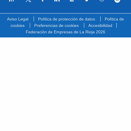
Facebook
Linkedin
Youtube
Vimeo
Instagram
Spotify
Twitter
Aviso Legal
Política de protección de datos
Política de
cookies
Preferencias de cookies
Accesibilidad
Federación de Empresas de La Rioja 2026