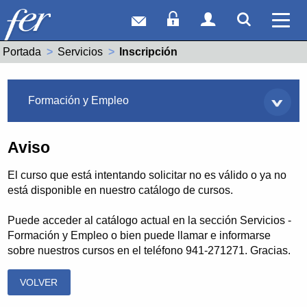
Correo web
Acceso Socios
Acceso Usuar
Mostrar
Ver 
Portada
Servicios
Actual:
Inscripción
Servicios
Formación y Empleo
Aviso
El curso que está intentando solicitar no es válido o ya no
está disponible en nuestro catálogo de cursos.
Puede acceder al catálogo actual en la sección Servicios -
Formación y Empleo o bien puede llamar e informarse
sobre nuestros cursos en el teléfono 941-271271. Gracias.
VOLVER