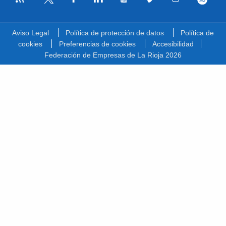
Facebook
Linkedin
Youtube
Vimeo
Instagram
Spotify
Twitter
Aviso Legal
Política de protección de datos
Política de
cookies
Preferencias de cookies
Accesibilidad
Federación de Empresas de La Rioja 2026