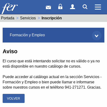
Correo web
Acceso Socios
Acceso Usuar
Mostrar
Ver 
Portada
Servicios
Actual:
Inscripción
Servicios
Formación y Empleo
Aviso
El curso que está intentando solicitar no es válido o ya no
está disponible en nuestro catálogo de cursos.
Puede acceder al catálogo actual en la sección Servicios -
Formación y Empleo o bien puede llamar e informarse
sobre nuestros cursos en el teléfono 941-271271. Gracias.
VOLVER