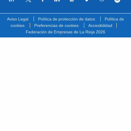
Facebook
Linkedin
Youtube
Vimeo
Instagram
Spotify
Twitter
Aviso Legal
Política de protección de datos
Política de
cookies
Preferencias de cookies
Accesibilidad
Federación de Empresas de La Rioja 2026