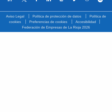
Facebook
Linkedin
Youtube
Vimeo
Instagram
Spotify
Twitter
Aviso Legal
Política de protección de datos
Política de
cookies
Preferencias de cookies
Accesibilidad
Federación de Empresas de La Rioja 2026