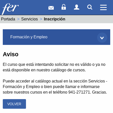
Correo web
Acceso Socios
Acceso Usuar
Mostrar
Ver 
Portada
Servicios
Actual:
Inscripción
Servicios
Formación y Empleo
Aviso
El curso que está intentando solicitar no es válido o ya no
está disponible en nuestro catálogo de cursos.
Puede acceder al catálogo actual en la sección Servicios -
Formación y Empleo o bien puede llamar e informarse
sobre nuestros cursos en el teléfono 941-271271. Gracias.
VOLVER