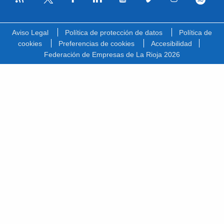
Facebook
Linkedin
Youtube
Vimeo
Instagram
Spotify
Twitter
Aviso Legal
Política de protección de datos
Política de
cookies
Preferencias de cookies
Accesibilidad
Federación de Empresas de La Rioja 2026