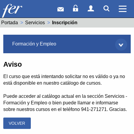
Correo web
Acceso Socios
Acceso Usuar
Mostrar
Ver 
Portada
Servicios
Actual:
Inscripción
Servicios
Formación y Empleo
Aviso
El curso que está intentando solicitar no es válido o ya no
está disponible en nuestro catálogo de cursos.
Puede acceder al catálogo actual en la sección Servicios -
Formación y Empleo o bien puede llamar e informarse
sobre nuestros cursos en el teléfono 941-271271. Gracias.
VOLVER