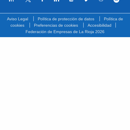
Facebook
Linkedin
Youtube
Vimeo
Instagram
Spotify
Twitter
Aviso Legal
Política de protección de datos
Política de
cookies
Preferencias de cookies
Accesibilidad
Federación de Empresas de La Rioja 2026