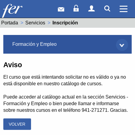
Correo web
Acceso Socios
Acceso Usuar
Mostrar
Ver 
Portada
Servicios
Actual:
Inscripción
Servicios
Formación y Empleo
Aviso
El curso que está intentando solicitar no es válido o ya no
está disponible en nuestro catálogo de cursos.
Puede acceder al catálogo actual en la sección Servicios -
Formación y Empleo o bien puede llamar e informarse
sobre nuestros cursos en el teléfono 941-271271. Gracias.
VOLVER