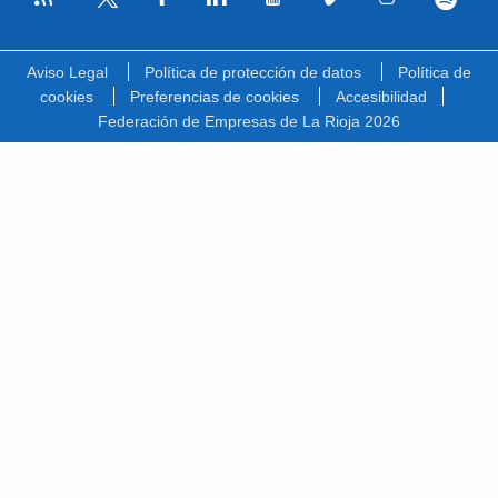
Facebook
Linkedin
Youtube
Vimeo
Instagram
Spotify
Twitter
Aviso Legal
Política de protección de datos
Política de
cookies
Preferencias de cookies
Accesibilidad
Federación de Empresas de La Rioja 2026