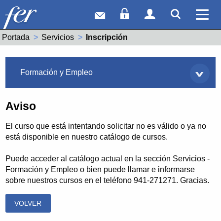
Correo web
Acceso Socios
Acceso Usuar
Mostrar
Ver 
Portada
Servicios
Actual:
Inscripción
Servicios
Formación y Empleo
Aviso
El curso que está intentando solicitar no es válido o ya no
está disponible en nuestro catálogo de cursos.
Puede acceder al catálogo actual en la sección Servicios -
Formación y Empleo o bien puede llamar e informarse
sobre nuestros cursos en el teléfono 941-271271. Gracias.
VOLVER