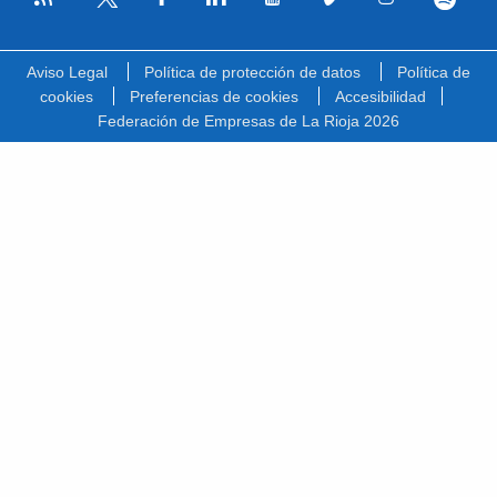
Facebook
Linkedin
Youtube
Vimeo
Instagram
Spotify
Twitter
Aviso Legal
Política de protección de datos
Política de
cookies
Preferencias de cookies
Accesibilidad
Federación de Empresas de La Rioja 2026