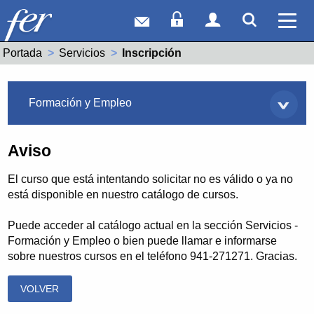
Correo web
Acceso Socios
Acceso Usuar
Mostrar
Ver 
Portada
Servicios
Actual:
Inscripción
Servicios
Formación y Empleo
Aviso
El curso que está intentando solicitar no es válido o ya no
está disponible en nuestro catálogo de cursos.
Puede acceder al catálogo actual en la sección Servicios -
Formación y Empleo o bien puede llamar e informarse
sobre nuestros cursos en el teléfono 941-271271. Gracias.
VOLVER