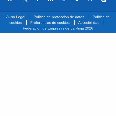
Facebook
Linkedin
Youtube
Vimeo
Instagram
Spotify
Twitter
Aviso Legal
Política de protección de datos
Política de
cookies
Preferencias de cookies
Accesibilidad
Federación de Empresas de La Rioja 2026