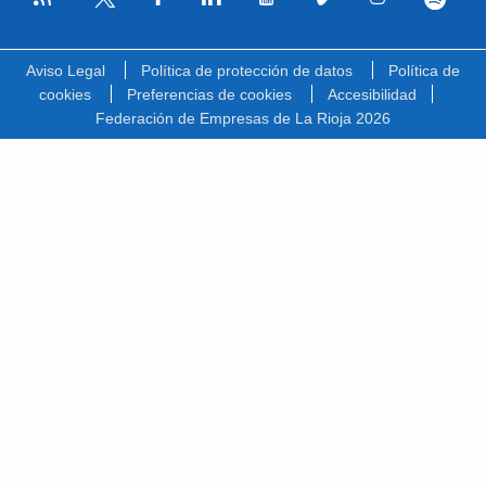
Facebook
Linkedin
Youtube
Vimeo
Instagram
Spotify
Twitter
Aviso Legal
Política de protección de datos
Política de
cookies
Preferencias de cookies
Accesibilidad
Federación de Empresas de La Rioja 2026