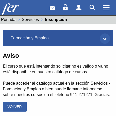
Correo web
Acceso Socios
Acceso Usuar
Mostrar
Ver 
Portada
Servicios
Actual:
Inscripción
Servicios
Formación y Empleo
Aviso
El curso que está intentando solicitar no es válido o ya no
está disponible en nuestro catálogo de cursos.
Puede acceder al catálogo actual en la sección Servicios -
Formación y Empleo o bien puede llamar e informarse
sobre nuestros cursos en el teléfono 941-271271. Gracias.
VOLVER