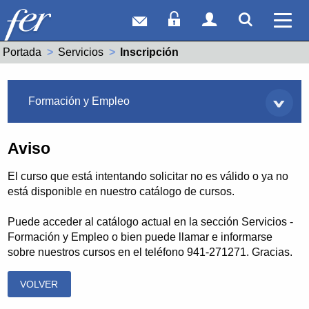
Correo web
Acceso Socios
Acceso Usuar
Mostrar
Ver 
Portada
Servicios
Actual:
Inscripción
Servicios
Formación y Empleo
Aviso
El curso que está intentando solicitar no es válido o ya no
está disponible en nuestro catálogo de cursos.
Puede acceder al catálogo actual en la sección Servicios -
Formación y Empleo o bien puede llamar e informarse
sobre nuestros cursos en el teléfono 941-271271. Gracias.
VOLVER