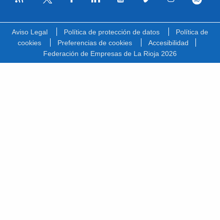
Facebook
Linkedin
Youtube
Vimeo
Instagram
Spotify
Twitter
Aviso Legal
Política de protección de datos
Política de
cookies
Preferencias de cookies
Accesibilidad
Federación de Empresas de La Rioja 2026