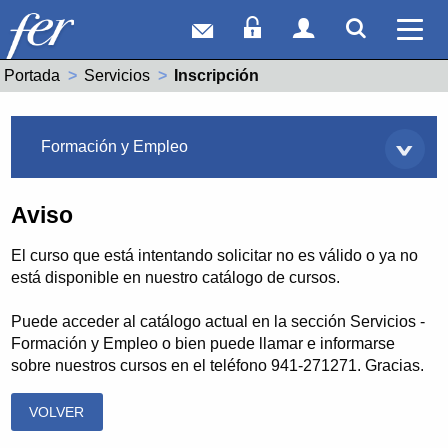
Correo web
Acceso Socios
Acceso Usuar
Mostrar
Ver 
Portada
Servicios
Actual:
Inscripción
Servicios
Formación y Empleo
Aviso
El curso que está intentando solicitar no es válido o ya no
está disponible en nuestro catálogo de cursos.
Puede acceder al catálogo actual en la sección Servicios -
Formación y Empleo o bien puede llamar e informarse
sobre nuestros cursos en el teléfono 941-271271. Gracias.
VOLVER