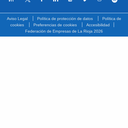
Facebook
Linkedin
Youtube
Vimeo
Instagram
Spotify
Twitter
Aviso Legal
Política de protección de datos
Política de
cookies
Preferencias de cookies
Accesibilidad
Federación de Empresas de La Rioja 2026