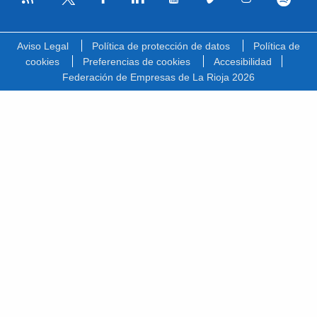
Facebook
Linkedin
Youtube
Vimeo
Instagram
Spotify
Twitter
Aviso Legal
Política de protección de datos
Política de
cookies
Preferencias de cookies
Accesibilidad
Federación de Empresas de La Rioja 2026