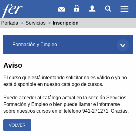
Correo web
Acceso Socios
Acceso Usuar
Mostrar
Ver 
Portada
Servicios
Actual:
Inscripción
Servicios
Formación y Empleo
Aviso
El curso que está intentando solicitar no es válido o ya no
está disponible en nuestro catálogo de cursos.
Puede acceder al catálogo actual en la sección Servicios -
Formación y Empleo o bien puede llamar e informarse
sobre nuestros cursos en el teléfono 941-271271. Gracias.
VOLVER