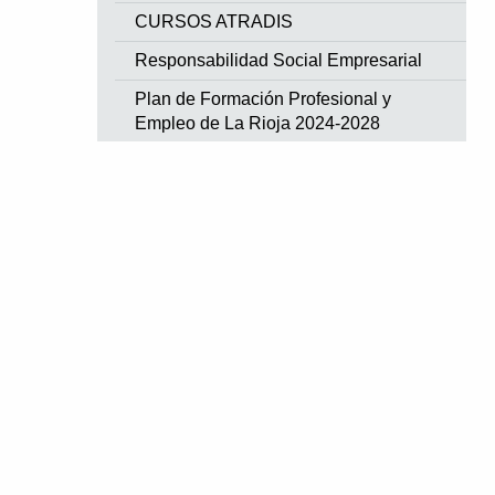
CURSOS ATRADIS
Responsabilidad Social Empresarial
Plan de Formación Profesional y
Empleo de La Rioja 2024-2028
Empresa Más Cerca - Buenas
Prácticas Empresariales en centros
Educativos
Microcredenciales UR 2024-2026
Conoce lo que podemos hacer por tu
empresa
Innovación y Tecnología
Internacional
Marketing / Comercial
Oficina para el Desarrollo Económico de
Logroño