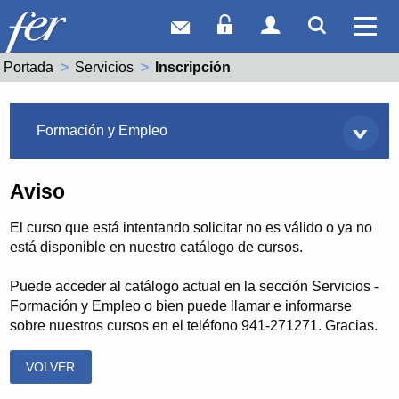
Correo web
Acceso Socios
Acceso Usuar
Mostrar
Ver 
Portada
Servicios
Actual:
Inscripción
Servicios
Formación y Empleo
Aviso
El curso que está intentando solicitar no es válido o ya no
está disponible en nuestro catálogo de cursos.
Puede acceder al catálogo actual en la sección Servicios -
Formación y Empleo o bien puede llamar e informarse
sobre nuestros cursos en el teléfono 941-271271. Gracias.
VOLVER