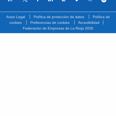
Facebook
Linkedin
Youtube
Vimeo
Instagram
Spotify
Twitter
Aviso Legal
Política de protección de datos
Política de
cookies
Preferencias de cookies
Accesibilidad
Federación de Empresas de La Rioja 2026