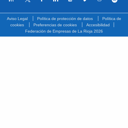
Facebook
Linkedin
Youtube
Vimeo
Instagram
Spotify
Twitter
Aviso Legal
Política de protección de datos
Política de
cookies
Preferencias de cookies
Accesibilidad
Federación de Empresas de La Rioja 2026