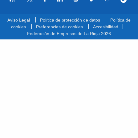
Facebook
Linkedin
Youtube
Vimeo
Instagram
Spotify
Twitter
Aviso Legal
Política de protección de datos
Política de
cookies
Preferencias de cookies
Accesibilidad
Federación de Empresas de La Rioja 2026