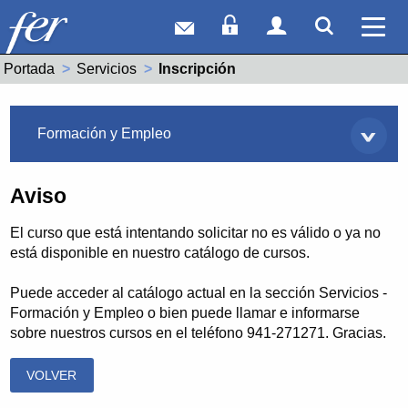
Correo web
Acceso Socios
Acceso Usuar
Mostrar
Ver 
Portada
Servicios
Actual:
Inscripción
Servicios
Formación y Empleo
Aviso
El curso que está intentando solicitar no es válido o ya no
está disponible en nuestro catálogo de cursos.
Puede acceder al catálogo actual en la sección Servicios -
Formación y Empleo o bien puede llamar e informarse
sobre nuestros cursos en el teléfono 941-271271. Gracias.
VOLVER