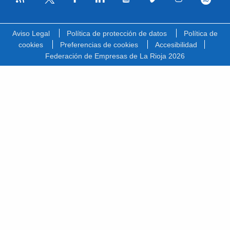
Facebook
Linkedin
Youtube
Vimeo
Instagram
Spotify
Twitter
Aviso Legal
Política de protección de datos
Política de
cookies
Preferencias de cookies
Accesibilidad
Federación de Empresas de La Rioja 2026