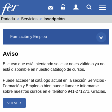
Correo web
Acceso Socios
Acceso Usuar
Mostrar
Ver 
Portada
Servicios
Actual:
Inscripción
Servicios
Formación y Empleo
Aviso
El curso que está intentando solicitar no es válido o ya no
está disponible en nuestro catálogo de cursos.
Puede acceder al catálogo actual en la sección Servicios -
Formación y Empleo o bien puede llamar e informarse
sobre nuestros cursos en el teléfono 941-271271. Gracias.
VOLVER