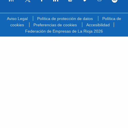
Facebook
Linkedin
Youtube
Vimeo
Instagram
Spotify
Twitter
Aviso Legal
Política de protección de datos
Política de
cookies
Preferencias de cookies
Accesibilidad
Federación de Empresas de La Rioja 2026