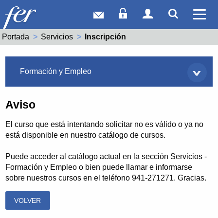
Correo web
Acceso Socios
Acceso Usuar
Mostrar
Ver 
Portada
Servicios
Actual:
Inscripción
Servicios
Formación y Empleo
Aviso
El curso que está intentando solicitar no es válido o ya no
está disponible en nuestro catálogo de cursos.
Puede acceder al catálogo actual en la sección Servicios -
Formación y Empleo o bien puede llamar e informarse
sobre nuestros cursos en el teléfono 941-271271. Gracias.
VOLVER