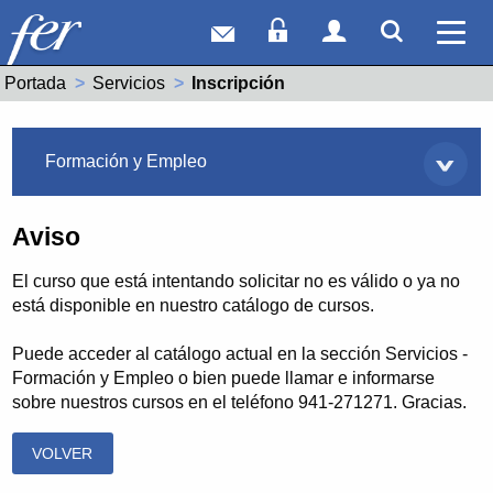
Correo web
Acceso Socios
Acceso Usuar
Mostrar
Ver 
Portada
Servicios
Actual:
Inscripción
Servicios
Formación y Empleo
Aviso
El curso que está intentando solicitar no es válido o ya no
está disponible en nuestro catálogo de cursos.
Puede acceder al catálogo actual en la sección Servicios -
Formación y Empleo o bien puede llamar e informarse
sobre nuestros cursos en el teléfono 941-271271. Gracias.
VOLVER