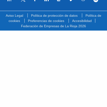
Facebook
Linkedin
Youtube
Vimeo
Instagram
Spotify
Twitter
Aviso Legal
Política de protección de datos
Política de
cookies
Preferencias de cookies
Accesibilidad
Federación de Empresas de La Rioja 2026