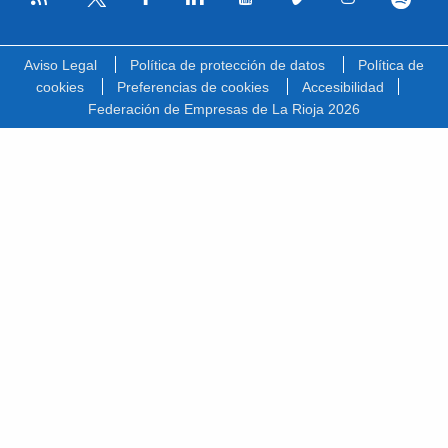
Facebook
Linkedin
Youtube
Vimeo
Instagram
Spotify
Twitter
Aviso Legal
Política de protección de datos
Política de
cookies
Preferencias de cookies
Accesibilidad
Federación de Empresas de La Rioja 2026