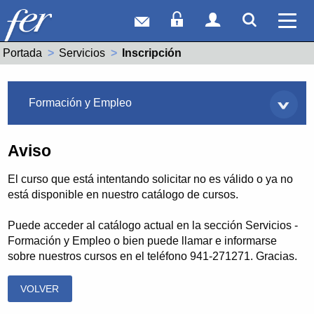
Correo web
Acceso Socios
Acceso Usuar
Mostrar
Ver 
Portada
Servicios
Actual:
Inscripción
Servicios
Formación y Empleo
Aviso
El curso que está intentando solicitar no es válido o ya no
está disponible en nuestro catálogo de cursos.
Puede acceder al catálogo actual en la sección Servicios -
Formación y Empleo o bien puede llamar e informarse
sobre nuestros cursos en el teléfono 941-271271. Gracias.
VOLVER